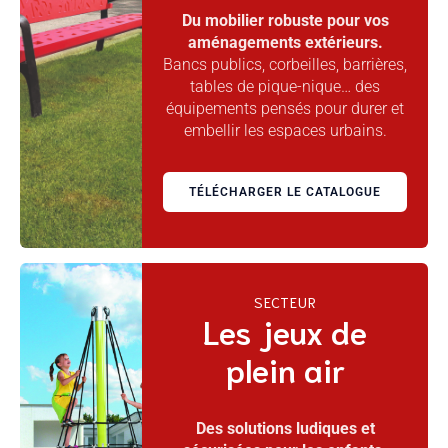
Du mobilier robuste pour vos
aménagements extérieurs.
Bancs publics, corbeilles, barrières,
tables de pique-nique… des
équipements pensés pour durer et
embellir les espaces urbains.
TÉLÉCHARGER LE CATALOGUE
SECTEUR
Les jeux de
plein air
Des solutions ludiques et