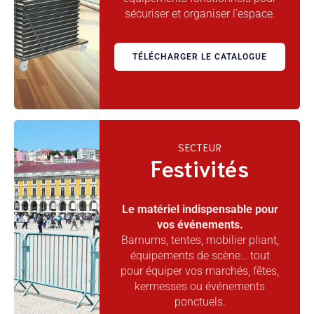
sécuriser et organiser l’espace.
TÉLÉCHARGER LE CATALOGUE
SECTEUR
Festivités
Le matériel indispensable pour
vos événements.
Barnums, tentes, mobilier pliant,
équipements de scène… tout
pour équiper vos marchés, fêtes,
kermesses ou événements
ponctuels.