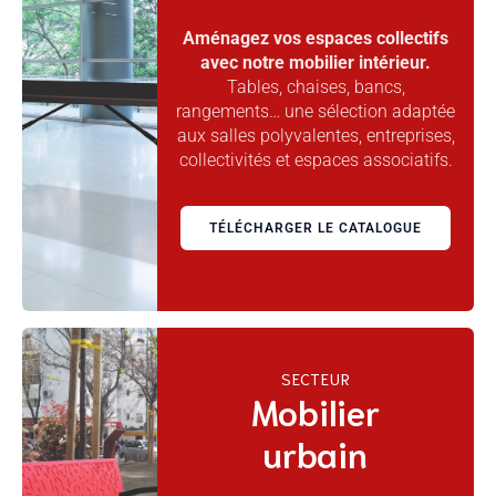
Aménagez vos espaces collectifs
avec notre mobilier intérieur.
Tables, chaises, bancs,
rangements… une sélection adaptée
aux salles polyvalentes, entreprises,
collectivités et espaces associatifs.
TÉLÉCHARGER LE CATALOGUE
SECTEUR
Mobilier
urbain