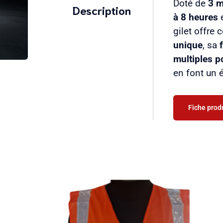
Doté de
3 
Description
à 8 heures
gilet offre 
unique
, sa
multiples 
en font un 
Fiche prod