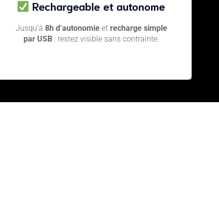
Rechargeable et autonome
Jusqu’à
8h d’autonomie
et
recharge simple
par USB
: restez visible sans contrainte.