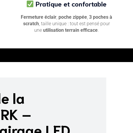
Pratique et confortable
Fermeture éclair
,
poche zippée
,
3 poches à
scratch
, taille unique : tout est pensé pour
une
utilisation terrain efficace
.
e la
RK –
lairage LED