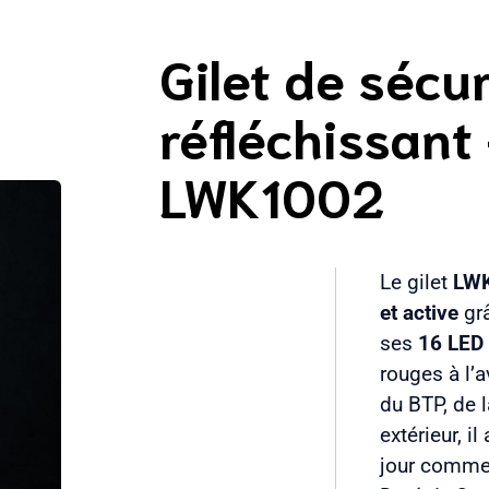
Gilet de sécur
réfléchissant
LWK1002
Le gilet
LW
et active
gr
ses
16 LED 
rouges à l’a
du BTP, de l
extérieur, i
jour comme 