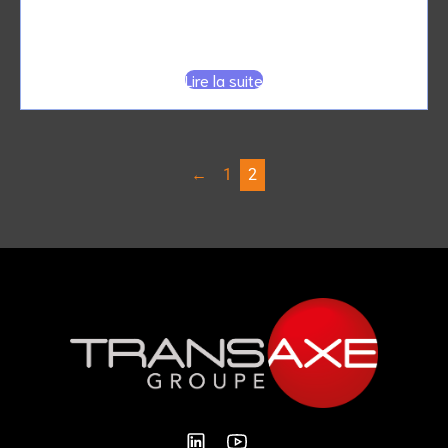
VISIERES de Protection
Lire la suite
←
1
2